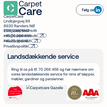
Følg os
CarpetCare
Lindbjergvej 89
8930 Randers NØ
info@carpetcare.dk
CVR: 28975147
info@carpetcare.dk
+45 70 266 456
+45 70 266 456
Privatlivspolitik
Privatlivspolitik
Landsdækkende service
Ring til os på tlf. 70 266 456 og hør nærmere om
vores landsdækkende service for rens af tæpper,
møbler, gardiner og persienner.