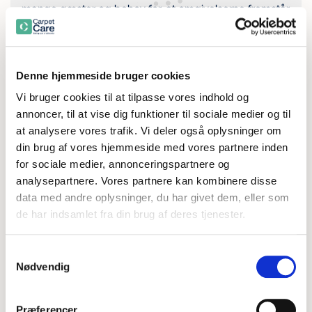
mange gæster og behov for, at omgivelserne fremstår
præsentable uden at forstyrre den daglige drift.
Kontakt os her
Kontakt os her
Denne hjemmeside bruger cookies
Vi bruger cookies til at tilpasse vores indhold og
annoncer, til at vise dig funktioner til sociale medier og til
at analysere vores trafik. Vi deler også oplysninger om
din brug af vores hjemmeside med vores partnere inden
for sociale medier, annonceringspartnere og
Tæpper og møbler er en del af
analysepartnere. Vores partnere kan kombinere disse
data med andre oplysninger, du har givet dem, eller som
hele oplevelsen
de har indsamlet fra din brug af deres tjenester.
Møbler og tæpper er ofte en del af den samlede
oplevelse, hvad enten det er på et museum eller i en
Samtykkevalg
biograf, når dørene åbner til næste forestilling. De er
Nødvendig
en del af det visuelle udtryk og bidrager samtidig til
både akustik og komfort.
Præferencer