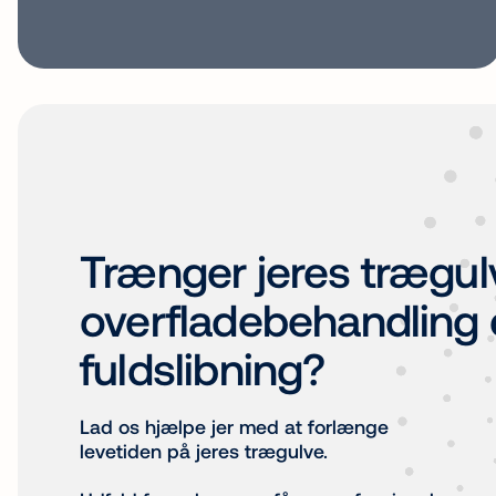
Trænger jeres
trægulv
overflade
behandling
fuldslibning?
Lad os hjælpe jer med at forlænge
levetiden på jeres trægulve.