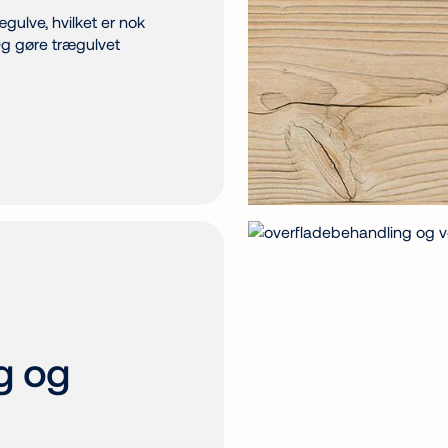
ægulve, hvilket er nok
 Og gøre trægulvet
g og