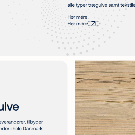
alle typer trægulve samt tekstile
Hør mere
Hør mere
ulve
verandører, tilbyder
under i hele Danmark.