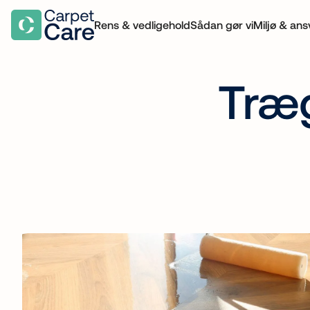
Rens & vedligehold
Sådan gør vi
Miljø & ans
Træg