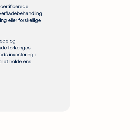
certificerede
verfladebehandling
ng eller forskellige
rtede og
åde forlænges
ds investering i
il at holde ens