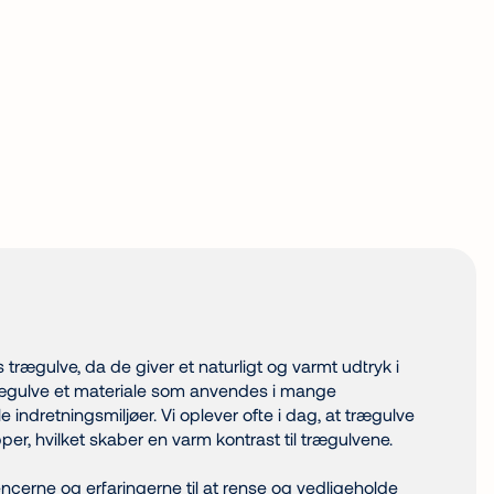
trægulve, da de giver et naturligt og varmt udtryk i
rægulve et materiale som anvendes i mange
le indretningsmiljøer. Vi oplever ofte i dag, at trægulve
er, hvilket skaber en varm kontrast til trægulvene.
cerne og erfaringerne til at rense og vedligeholde