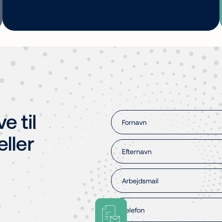
e til
eller