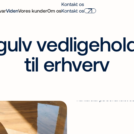
Kontakt os
var
Viden
Vores kunder
Om os
Kontakt os
ulv vedligehol
til erhverv