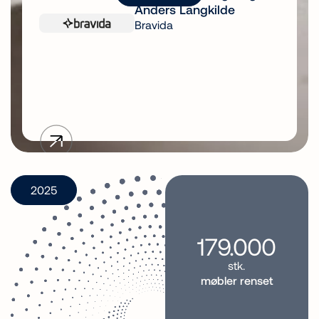
armt
Anders Langkilde
Bravida
Slide 2 of 2.
2025
179.000
stk.
møbler renset