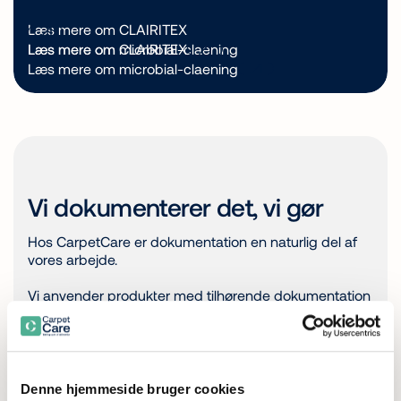
Læs mere om CLAIRITEX
Læs mere om CLAIRITEX
Læs mere om microbial-claening
Læs mere om microbial-claening
Vi dokumenterer det, vi gør
Hos CarpetCare er dokumentation en naturlig del af
vores arbejde.
Vi anvender produkter med tilhørende dokumentation
og certificeringer og stiller gerne den relevante
dokumentation til rådighed, hvis I ønsker indsigt i de
løsninger, vi arbejder med.
Det omfatter blandt andet:
Denne hjemmeside bruger cookies