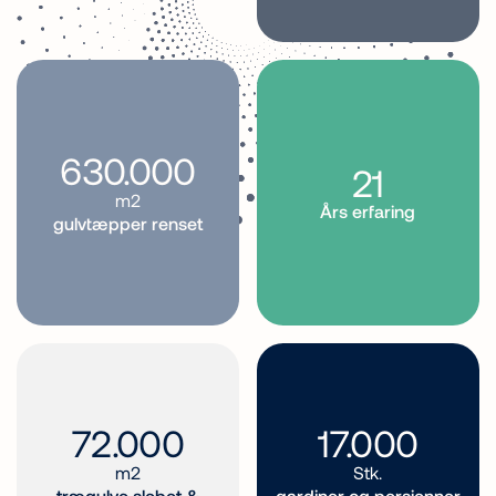
630.000
21
m2
Års erfaring
gulvtæpper renset
72.000
17.000
m2
Stk.
trægulve slebet &
gardiner og persienner