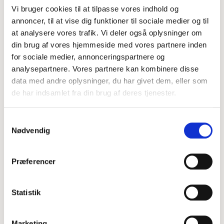
- Indoor Air Quality-certificering (IAQ)
Vi bruger cookies til at tilpasse vores indhold og
- Sikkerhedsdatablade
- Claritex-dokumentation
annoncer, til at vise dig funktioner til sociale medier og til
- CO₂-beregninger til brug i virksomhedens ESG-
at analysere vores trafik. Vi deler også oplysninger om
arbejde
din brug af vores hjemmeside med vores partnere inden
for sociale medier, annonceringspartnere og
Vores rensevæske er blandt andet Indoor Air Quality-
analysepartnere. Vores partnere kan kombinere disse
certificeret og dokumenteret fri for en række
uønskede stoffer, herunder stoffer på Arbejdstilsynets
data med andre oplysninger, du har givet dem, eller som
og Arbejdsmiljøinstituttets relevante lister over blandt
de har indsamlet fra din brug af deres tjenester.
andet allergener, kræftfremkaldende stoffer og andre
problematiske kemiske stoffer.
Samtykkevalg
Nødvendig
Præferencer
Statistik
Derfor vælger virksomheder
CarpetCare-metoden
Marketing