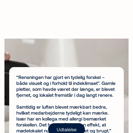
 et
“Rensningen har gjort en tydelig forskel –
ed
både visuelt og i forhold til indeklimaet". Gamle
n
pletter, som havde været der længe, er blevet
 deres
fjernet, og lokalet fremstår i dag langt renere.
Samtidig er luften blevet mærkbart bedre,
oldt
hvilket medarbejderne tydeligt kan mærke.
res
Især har en kollega med allergi bemærket
lokaler
forskellen. Det har også haft den effekt, at
Udtalelse
vi er
mødelokalet nu igen bliver booket og brugt.”