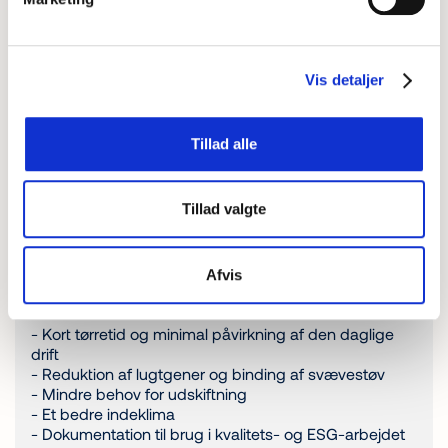
Virksomheder har forskellige behov, men fælles for de
fleste er ønsket om længere levetid på tæpper og
møbler, et godt indeklima og mindst mulig påvirkning
Vis detaljer
af den daglige drift.
Derfor har vi udviklet CarpetCare-metoden med fokus
Tillad alle
på de behov og udfordringer, virksomheder møder i
hverdagen.
Metoden kombinerer skånsom og effektiv rensning
Tillad valgte
med korte tørretider og bidrager til længere levetid på
tæpper og møbler, samtidig med at den daglige drift
påvirkes mindst muligt.
Afvis
Fordelene ved at vælge os til jeres leverandør af rens:
- Kort tørretid og minimal påvirkning af den daglige
drift
- Reduktion af lugtgener og binding af svævestøv
- Mindre behov for udskiftning
- Et bedre indeklima
- Dokumentation til brug i kvalitets- og ESG-arbejdet