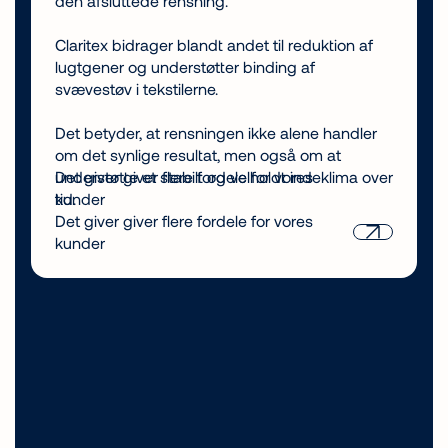
den afsluttede rensning.
Claritex bidrager blandt andet til reduktion af
lugtgener og understøtter binding af
svævestøv i tekstilerne.
Det betyder, at rensningen ikke alene handler
om det synlige resultat, men også om at
understøtte et stabilt og velholdt indeklima over
Det giver giver flere fordele for vores
tid.
kunder
Det giver giver flere fordele for vores
kunder